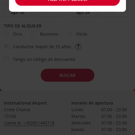
TIPO DE ALQUILER
Ocio
Business
Otros
Conductor mayor de 25 años
Tengo un código de descuento
BUSCAR
International Airport
Horario de apertura
Crete Chania
Lunes
07:00 - 23:00
73100
Martes
07:00 - 23:00
Llama al: +302821440118
Miércoles
07:00 - 23:00
Jueves
07:00 - 23:00