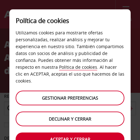
Menú
Política de cookies
Welcome
Utilizamos cookies para mostrarte ofertas
to
personalizadas, realizar análisis y mejorar tu
Alquiler de coches
Avis
experiencia en nuestro sitio. También compartimos
datos con socios de análisis y publicidad de
Aeropuerto Internacional
confianza. Puedes obtener más información al
de Chania
respecto en nuestra
Política de cookies
. Al hacer
clic en ACEPTAR, aceptas el uso que hacemos de las
cookies.
RECOGER EN
GESTIONAR PREFERENCIAS
DECLINAR Y CERRAR
Elegir otra oficina de devolución
DESDE
HASTA
ACEPTAR Y CERRAR