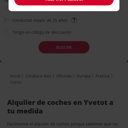
TIPO DE ALQUILER
Ocio
Business
Otros
Conductor mayor de 25 años
Tengo un código de descuento
BUSCAR
Inicio
Conduce Avis
Oficinas
Europa
Francia
Yvetot
Alquiler de coches en Yvetot a
tu medida
Facilitamos el alquiler de coches porque sabemos que no