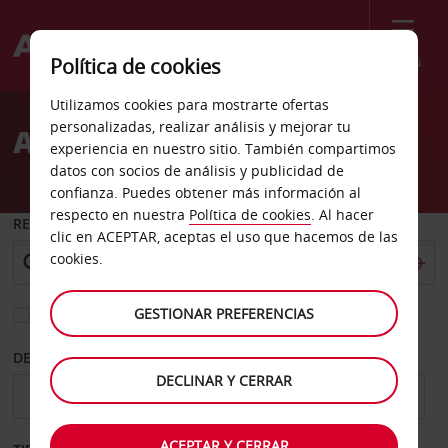
Menú
Política de cookies
Welcome
Utilizamos cookies para mostrarte ofertas
to
personalizadas, realizar análisis y mejorar tu
Alquiler de coches Yvetot
Avis
experiencia en nuestro sitio. También compartimos
datos con socios de análisis y publicidad de
confianza. Puedes obtener más información al
respecto en nuestra
Política de cookies
. Al hacer
RECOGER EN
clic en ACEPTAR, aceptas el uso que hacemos de las
cookies.
GESTIONAR PREFERENCIAS
Elegir otra oficina de devolución
DESDE
HASTA
DECLINAR Y CERRAR
ACEPTAR Y CERRAR