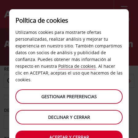
Menú
Política de cookies
Welcome
Utilizamos cookies para mostrarte ofertas
to
personalizadas, realizar análisis y mejorar tu
Alquiler de coches Villebon
Avis
experiencia en nuestro sitio. También compartimos
datos con socios de análisis y publicidad de
confianza. Puedes obtener más información al
respecto en nuestra
Política de cookies
. Al hacer
RECOGER EN
clic en ACEPTAR, aceptas el uso que hacemos de las
cookies.
GESTIONAR PREFERENCIAS
Elegir otra oficina de devolución
DESDE
HASTA
DECLINAR Y CERRAR
ACEPTAR Y CERRAR