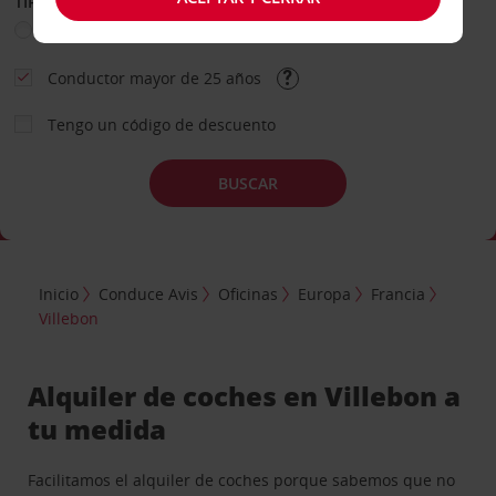
TIPO DE ALQUILER
Ocio
Business
Otros
Conductor mayor de 25 años
Tengo un código de descuento
BUSCAR
Inicio
Conduce Avis
Oficinas
Europa
Francia
Villebon
Alquiler de coches en Villebon a
tu medida
Facilitamos el alquiler de coches porque sabemos que no