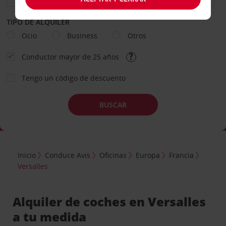
TIPO DE ALQUILER
Ocio
Business
Otros
Conductor mayor de 25 años
Tengo un código de descuento
BUSCAR
Inicio
Conduce Avis
Oficinas
Europa
Francia
Versalles
Alquiler de coches en Versalles
a tu medida