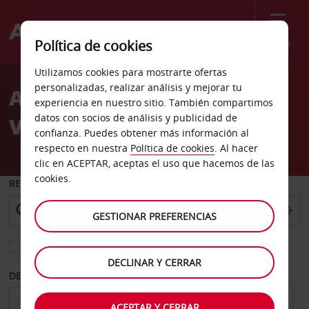
Menú
Política de cookies
Welcome
Utilizamos cookies para mostrarte ofertas
to
personalizadas, realizar análisis y mejorar tu
Alquiler de coches
Avis
experiencia en nuestro sitio. También compartimos
datos con socios de análisis y publicidad de
Versalles
confianza. Puedes obtener más información al
respecto en nuestra
Política de cookies
. Al hacer
clic en ACEPTAR, aceptas el uso que hacemos de las
cookies.
RECOGER EN
GESTIONAR PREFERENCIAS
Elegir otra oficina de devolución
DECLINAR Y CERRAR
DESDE
HASTA
ACEPTAR Y CERRAR