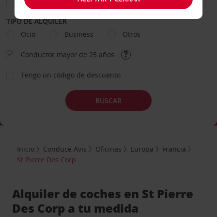
TIPO DE ALQUILER
Ocio
Business
Otros
Conductor mayor de 25 años
Tengo un código de descuento
BUSCAR
Inicio
Conduce Avis
Oficinas
Europa
Francia
St Pierre Des Corp
Alquiler de coches en St Pierre
Des Corp a tu medida