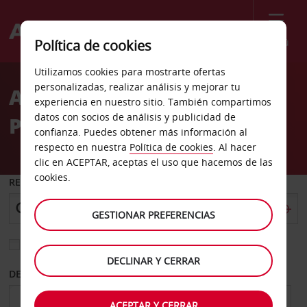
Menú
Política de cookies
Welcome
Utilizamos cookies para mostrarte ofertas
to
personalizadas, realizar análisis y mejorar tu
Alquiler de coches St
Avis
experiencia en nuestro sitio. También compartimos
datos con socios de análisis y publicidad de
Pierre Des Corp
confianza. Puedes obtener más información al
respecto en nuestra
Política de cookies
. Al hacer
clic en ACEPTAR, aceptas el uso que hacemos de las
cookies.
RECOGER EN
GESTIONAR PREFERENCIAS
Elegir otra oficina de devolución
DECLINAR Y CERRAR
DESDE
HASTA
ACEPTAR Y CERRAR