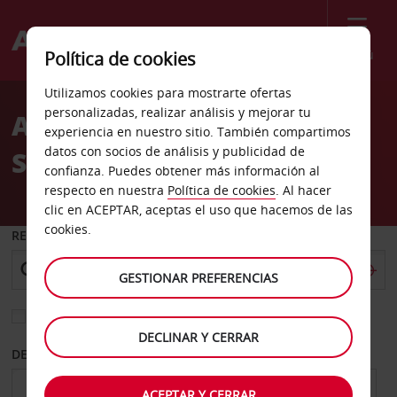
Menú
Política de cookies
Welcome
Utilizamos cookies para mostrarte ofertas
to
personalizadas, realizar análisis y mejorar tu
Alquiler de coches
Avis
experiencia en nuestro sitio. También compartimos
datos con socios de análisis y publicidad de
Soissons
confianza. Puedes obtener más información al
respecto en nuestra
Política de cookies
. Al hacer
clic en ACEPTAR, aceptas el uso que hacemos de las
cookies.
RECOGER EN
GESTIONAR PREFERENCIAS
Elegir otra oficina de devolución
DECLINAR Y CERRAR
DESDE
HASTA
ACEPTAR Y CERRAR