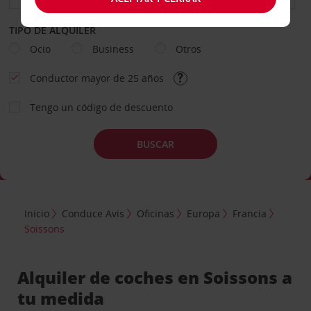
TIPO DE ALQUILER
Ocio
Business
Otros
Conductor mayor de 25 años
Tengo un código de descuento
BUSCAR
Inicio
Conduce Avis
Oficinas
Europa
Francia
Soissons
Alquiler de coches en Soissons a
tu medida