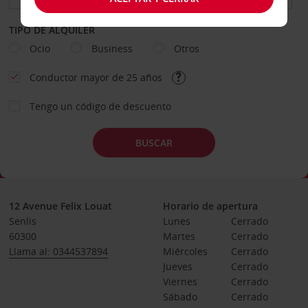
TIPO DE ALQUILER
Ocio
Business
Otros
Conductor mayor de 25 años
Tengo un código de descuento
BUSCAR
12 Avenue Felix Louat
Horario de apertura
Senlis
Lunes
Cerrado
60300
Martes
Cerrado
Llama al: 0344537894
Miércoles
Cerrado
Jueves
Cerrado
Viernes
Cerrado
Sábado
Cerrado