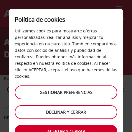
Menú
Política de cookies
Welcome
Utilizamos cookies para mostrarte ofertas
to
personalizadas, realizar análisis y mejorar tu
Alquiler de coches Senlis
Avis
experiencia en nuestro sitio. También compartimos
datos con socios de análisis y publicidad de
DT
confianza. Puedes obtener más información al
respecto en nuestra
Política de cookies
. Al hacer
clic en ACEPTAR, aceptas el uso que hacemos de las
cookies.
RECOGER EN
GESTIONAR PREFERENCIAS
Elegir otra oficina de devolución
DECLINAR Y CERRAR
DESDE
HASTA
ACEPTAR Y CERRAR