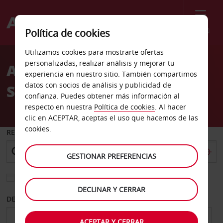
Menú
Política de cookies
Welcome
Utilizamos cookies para mostrarte ofertas
to
personalizadas, realizar análisis y mejorar tu
Alquiler de coches Salaise
Avis
experiencia en nuestro sitio. También compartimos
datos con socios de análisis y publicidad de
Sur Sanne
confianza. Puedes obtener más información al
respecto en nuestra
Política de cookies
. Al hacer
clic en ACEPTAR, aceptas el uso que hacemos de las
cookies.
RECOGER EN
GESTIONAR PREFERENCIAS
Elegir otra oficina de devolución
DECLINAR Y CERRAR
DESDE
HASTA
ACEPTAR Y CERRAR