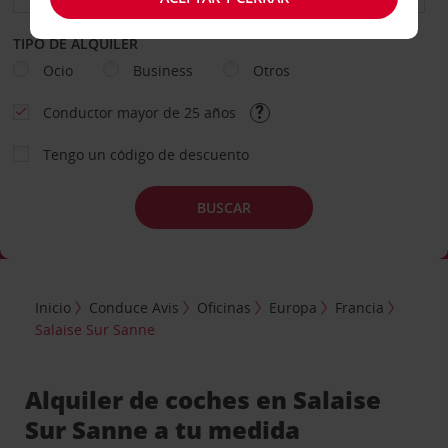
TIPO DE ALQUILER
Ocio
Business
Otros
Conductor mayor de 25 años
Tengo un código de descuento
BUSCAR
Inicio
Conduce Avis
Oficinas
Europa
Francia
Salaise Sur Sanne
Alquiler de coches en Salaise
Sur Sanne a tu medida