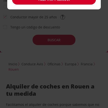
TIPO DE ALQUILER
Ocio
Business
Otros
Conductor mayor de 25 años
Tengo un código de descuento
BUSCAR
Inicio
Conduce Avis
Oficinas
Europa
Francia
Rouen
Alquiler de coches en Rouen a
tu medida
Facilitamos el alquiler de coches porque sabemos que no