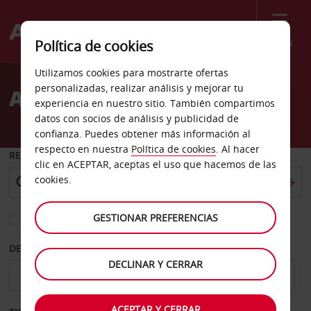
Menú
Política de cookies
Welcome
Utilizamos cookies para mostrarte ofertas
to
personalizadas, realizar análisis y mejorar tu
Alquiler de coches Rouen
Avis
experiencia en nuestro sitio. También compartimos
datos con socios de análisis y publicidad de
confianza. Puedes obtener más información al
respecto en nuestra
Política de cookies
. Al hacer
RECOGER EN
clic en ACEPTAR, aceptas el uso que hacemos de las
cookies.
GESTIONAR PREFERENCIAS
Elegir otra oficina de devolución
DESDE
HASTA
DECLINAR Y CERRAR
ACEPTAR Y CERRAR