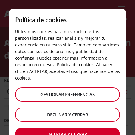
Menú
Política de cookies
Welcome
Utilizamos cookies para mostrarte ofertas
to
personalizadas, realizar análisis y mejorar tu
Alquiler de coches Estación
Avis
experiencia en nuestro sitio. También compartimos
datos con socios de análisis y publicidad de
de tren de Moulins
confianza. Puedes obtener más información al
respecto en nuestra
Política de cookies
. Al hacer
clic en ACEPTAR, aceptas el uso que hacemos de las
cookies.
RECOGER EN
GESTIONAR PREFERENCIAS
Elegir otra oficina de devolución
DECLINAR Y CERRAR
DESDE
HASTA
ACEPTAR Y CERRAR