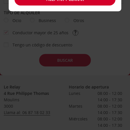
TIPO DE ALQUILER
Ocio
Business
Otros
Conductor mayor de 25 años
Tengo un código de descuento
BUSCAR
Le Relay
Horario de apertura
4 Rue Philippe Thomas
Lunes
08:00 - 12:00
Moulins
14:00 - 17:30
3000
Martes
08:00 - 12:00
Llama al: 06 87 18 02 33
14:00 - 17:30
Miércoles
08:00 - 12:00
14:00 - 17:30