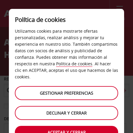
Menú
Política de cookies
Welcome
Utilizamos cookies para mostrarte ofertas
to
personalizadas, realizar análisis y mejorar tu
Alquiler de coches
Avis
experiencia en nuestro sitio. También compartimos
datos con socios de análisis y publicidad de
Hendaya
confianza. Puedes obtener más información al
respecto en nuestra
Política de cookies
. Al hacer
clic en ACEPTAR, aceptas el uso que hacemos de las
cookies.
RECOGER EN
GESTIONAR PREFERENCIAS
Elegir otra oficina de devolución
DECLINAR Y CERRAR
DESDE
HASTA
ACEPTAR Y CERRAR