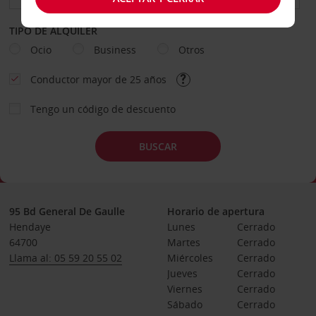
TIPO DE ALQUILER
Ocio
Business
Otros
Conductor mayor de 25 años
Tengo un código de descuento
BUSCAR
95 Bd General De Gaulle
Horario de apertura
Hendaye
Lunes
Cerrado
64700
Martes
Cerrado
Llama al: 05 59 20 55 02
Miércoles
Cerrado
Jueves
Cerrado
Viernes
Cerrado
Sábado
Cerrado