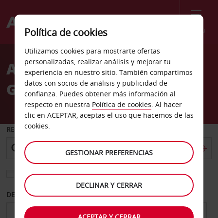
Menú
Política de cookies
Welcome
Utilizamos cookies para mostrarte ofertas
to
personalizadas, realizar análisis y mejorar tu
Alquiler de coches
Avis
experiencia en nuestro sitio. También compartimos
datos con socios de análisis y publicidad de
Grenoble Gare Vu
confianza. Puedes obtener más información al
respecto en nuestra
Política de cookies
. Al hacer
clic en ACEPTAR, aceptas el uso que hacemos de las
cookies.
RECOGER EN
GESTIONAR PREFERENCIAS
Elegir otra oficina de devolución
DECLINAR Y CERRAR
DESDE
HASTA
ACEPTAR Y CERRAR