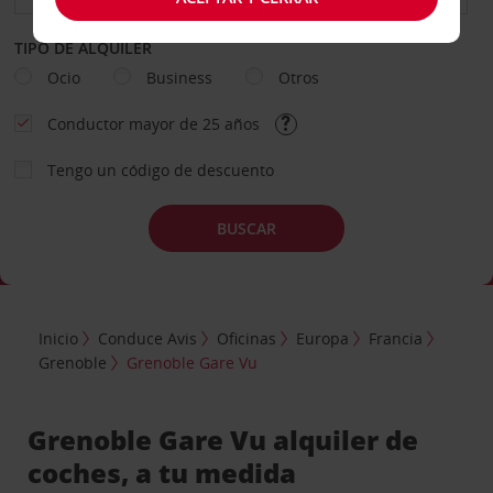
TIPO DE ALQUILER
Ocio
Business
Otros
Conductor mayor de 25 años
Tengo un código de descuento
BUSCAR
Inicio
Conduce Avis
Oficinas
Europa
Francia
Grenoble
Grenoble Gare Vu
Grenoble Gare Vu alquiler de
coches, a tu medida