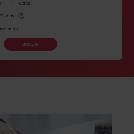
s
Otros
25 años
descuento
BUSCAR