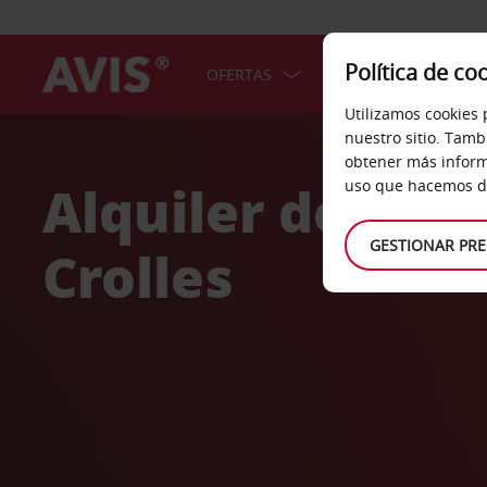
Política de co
OFERTAS
COCHES
SERV
Utilizamos cookies 
Welcome
nuestro sitio. Tamb
to
obtener más inform
Avis
Alquiler de coc
uso que hacemos de
GESTIONAR PRE
Crolles