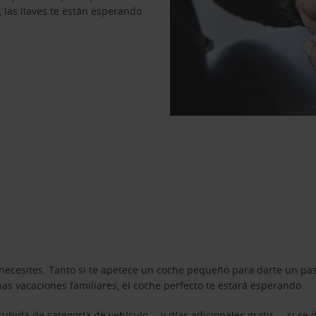
, las llaves te están esperando
necesites. Tanto si te apetece un coche pequeño para darte un pa
s vacaciones familiares, el coche perfecto te estará esperando.
ubida de categoría de vehículo —y días adicionales gratis— si se 