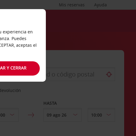
Mis reservas
Ayuda
tu experiencia en
ianza. Puedes
ACEPTAR, aceptas el
AR Y CERRAR
 devolución
HASTA