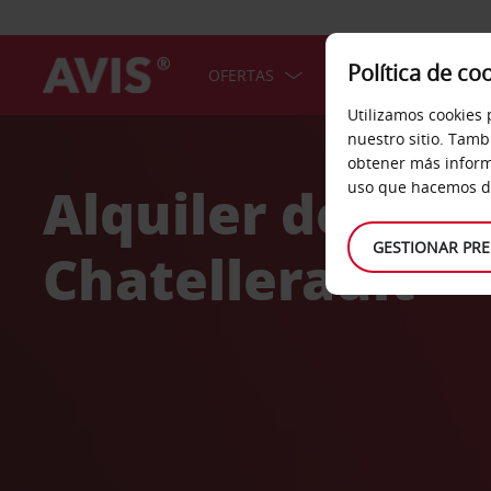
Política de co
OFERTAS
COCHES
SERV
Utilizamos cookies 
Welcome
nuestro sitio. Tamb
to
obtener más inform
Avis
Alquiler de coc
uso que hacemos de
GESTIONAR PRE
Chatellerault