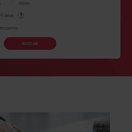
s
Otros
25 años
descuento
BUSCAR