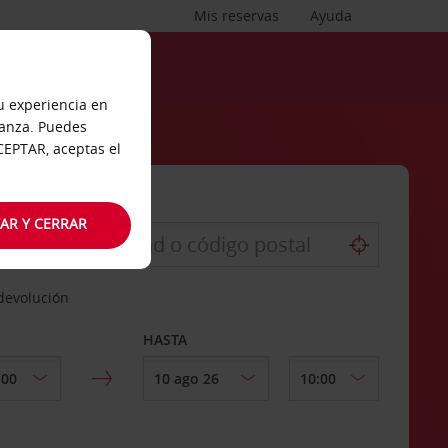
Mis reservas
Ayuda
tu experiencia en
ianza. Puedes
ACEPTAR, aceptas el
AR Y CERRAR
 devolución
HASTA