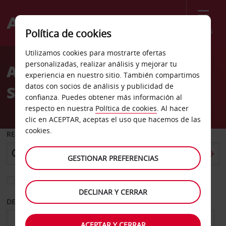
Menú
Política de cookies
Welcome
Utilizamos cookies para mostrarte ofertas
to
personalizadas, realizar análisis y mejorar tu
Alquiler de coches Chalon
Avis
experiencia en nuestro sitio. También compartimos
datos con socios de análisis y publicidad de
Sur Saone
confianza. Puedes obtener más información al
respecto en nuestra
Política de cookies
. Al hacer
clic en ACEPTAR, aceptas el uso que hacemos de las
cookies.
RECOGER EN
GESTIONAR PREFERENCIAS
Elegir otra oficina de devolución
DECLINAR Y CERRAR
DESDE
HASTA
ACEPTAR Y CERRAR