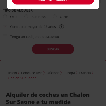
TIPO DE ALQUILER
Ocio
Business
Otros
Conductor mayor de 25 años
Tengo un código de descuento
BUSCAR
Inicio
Conduce Avis
Oficinas
Europa
Francia
Chalon Sur Saone
Alquiler de coches en Chalon
Sur Saone a tu medida