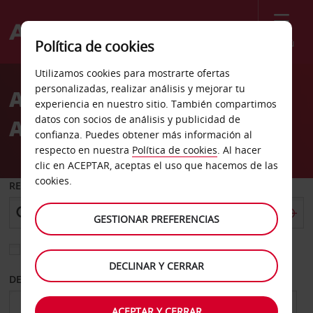
Menú
Política de cookies
Welcome
Utilizamos cookies para mostrarte ofertas
to
personalizadas, realizar análisis y mejorar tu
Alquiler de coches
Avis
experiencia en nuestro sitio. También compartimos
datos con socios de análisis y publicidad de
Aubenas
confianza. Puedes obtener más información al
respecto en nuestra
Política de cookies
. Al hacer
clic en ACEPTAR, aceptas el uso que hacemos de las
cookies.
RECOGER EN
GESTIONAR PREFERENCIAS
Elegir otra oficina de devolución
DECLINAR Y CERRAR
DESDE
HASTA
ACEPTAR Y CERRAR