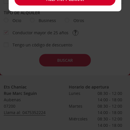
TIPO DE ALQUILER
Ocio
Business
Otros
Conductor mayor de 25 años
Tengo un código de descuento
BUSCAR
Ets Chaniac
Horario de apertura
Rue Marc Seguin
Lunes
08:30 - 12:00
Aubenas
14:00 - 18:00
07200
Martes
08:30 - 12:00
Llama al: 0475352224
14:00 - 18:00
Miércoles
08:30 - 12:00
14:00 - 18:00