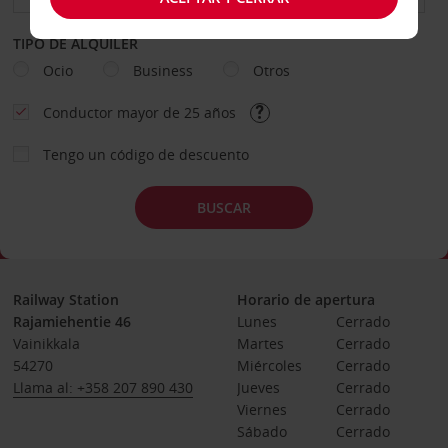
TIPO DE ALQUILER
Ocio
Business
Otros
Conductor mayor de 25 años
Tengo un código de descuento
BUSCAR
Railway Station
Horario de apertura
Rajamiehentie 46
Lunes
Cerrado
Vainikkala
Martes
Cerrado
54270
Miércoles
Cerrado
Llama al: +358 207 890 430
Jueves
Cerrado
Viernes
Cerrado
Sábado
Cerrado