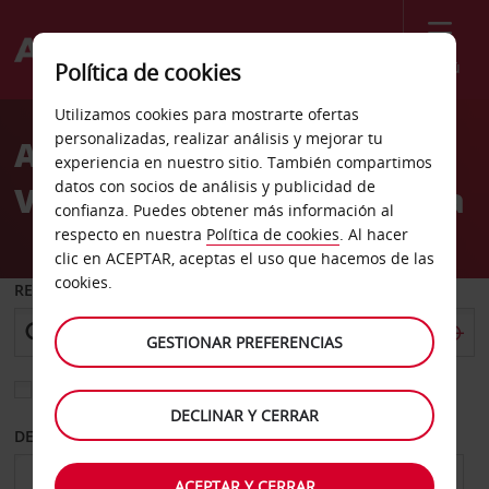
Menú
Política de cookies
Welcome
Utilizamos cookies para mostrarte ofertas
to
personalizadas, realizar análisis y mejorar tu
Alquiler de coches
Avis
experiencia en nuestro sitio. También compartimos
datos con socios de análisis y publicidad de
Vainikkala Rautatieasema
confianza. Puedes obtener más información al
respecto en nuestra
Política de cookies
. Al hacer
clic en ACEPTAR, aceptas el uso que hacemos de las
cookies.
RECOGER EN
GESTIONAR PREFERENCIAS
Elegir otra oficina de devolución
DECLINAR Y CERRAR
DESDE
HASTA
ACEPTAR Y CERRAR