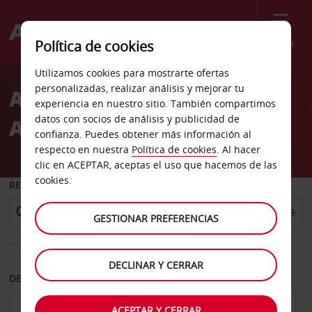
Menú
Política de cookies
Welcome
Utilizamos cookies para mostrarte ofertas
to
personalizadas, realizar análisis y mejorar tu
Alquiler de coches Salo
Avis
experiencia en nuestro sitio. También compartimos
datos con socios de análisis y publicidad de
Auto10
confianza. Puedes obtener más información al
respecto en nuestra
Política de cookies
. Al hacer
clic en ACEPTAR, aceptas el uso que hacemos de las
cookies.
RECOGER EN
GESTIONAR PREFERENCIAS
Elegir otra oficina de devolución
DECLINAR Y CERRAR
DESDE
HASTA
ACEPTAR Y CERRAR