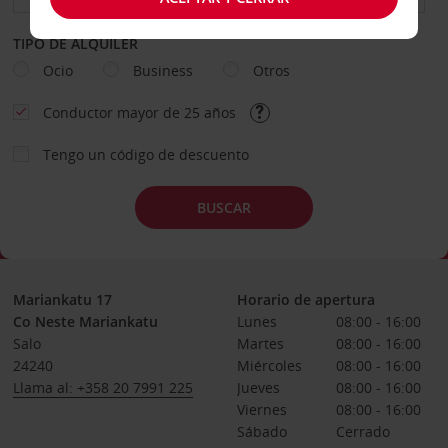
TIPO DE ALQUILER
Ocio
Business
Otros
Conductor mayor de 25 años
Tengo un código de descuento
BUSCAR
Mariankatu 17
Horario de apertura
Co Neste Mariankatu
Lunes
08:00 - 16:00
Salo
Martes
08:00 - 16:00
24240
Miércoles
08:00 - 16:00
Llama al: +358 20 7991 225
Jueves
08:00 - 16:00
Viernes
08:00 - 16:00
Sábado
Cerrado