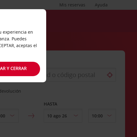
Mis reservas
Ayuda
tu experiencia en
ianza. Puedes
ACEPTAR, aceptas el
AR Y CERRAR
 devolución
HASTA