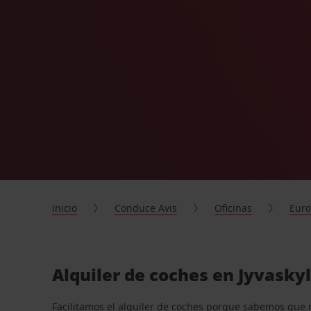
Inicio
Conduce Avis
Oficinas
Eur
Alquiler de coches en Jyvasky
Facilitamos el alquiler de coches porque sabemos que 