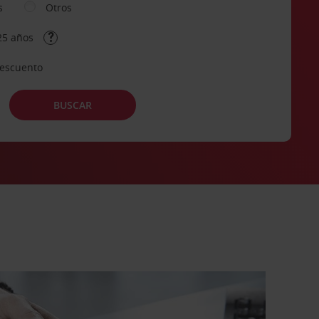
s
Otros
25 años
descuento
BUSCAR