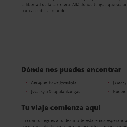
la libertad de la carretera. Allá donde tengas que viajar
para acceder al mundo.
Dónde nos puedes encontrar
Aeropuerto de Jyvaskyla
Jyvasky
Jyvaskyla Seppalankangas
Kuopio
Tu viaje comienza aquí
En cuanto llegues a tu destino, te estaremos esperando
hacer un viaje de negocios o un espacioso monovolumen