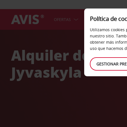
Política de co
OFERTAS
COCHES
SERV
Utilizamos cookies 
Welcome
nuestro sitio. Tamb
to
obtener más inform
Avis
Alquiler de coc
uso que hacemos de
GESTIONAR PRE
Jyvaskyla