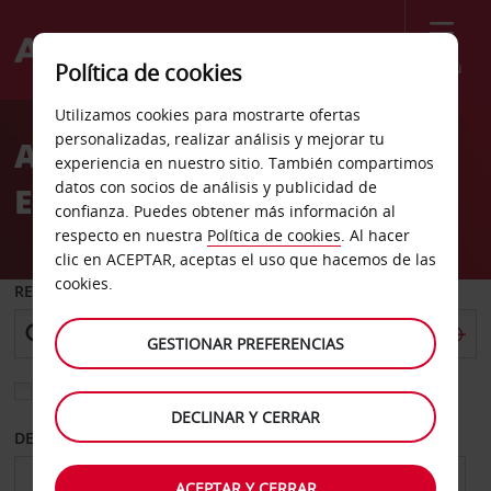
Menú
Política de cookies
Welcome
Utilizamos cookies para mostrarte ofertas
to
personalizadas, realizar análisis y mejorar tu
Alquiler de coches en
Avis
experiencia en nuestro sitio. También compartimos
datos con socios de análisis y publicidad de
Estonia
confianza. Puedes obtener más información al
respecto en nuestra
Política de cookies
. Al hacer
clic en ACEPTAR, aceptas el uso que hacemos de las
cookies.
RECOGER EN
GESTIONAR PREFERENCIAS
Elegir otra oficina de devolución
DECLINAR Y CERRAR
DESDE
HASTA
ACEPTAR Y CERRAR