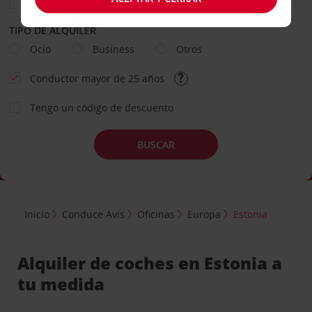
TIPO DE ALQUILER
Ocio
Business
Otros
Conductor mayor de 25 años
Tengo un código de descuento
BUSCAR
Inicio
Conduce Avis
Oficinas
Europa
Estonia
Alquiler de coches en Estonia a
tu medida