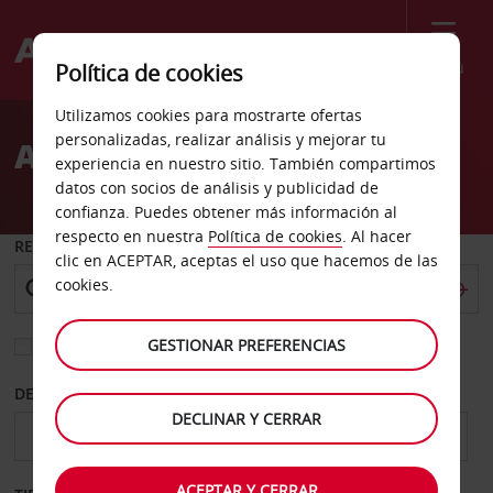
Menú
Política de cookies
Welcome
Utilizamos cookies para mostrarte ofertas
to
personalizadas, realizar análisis y mejorar tu
Alquiler de coches Toledo
Avis
experiencia en nuestro sitio. También compartimos
datos con socios de análisis y publicidad de
confianza. Puedes obtener más información al
respecto en nuestra
Política de cookies
. Al hacer
RECOGER EN
clic en ACEPTAR, aceptas el uso que hacemos de las
cookies.
GESTIONAR PREFERENCIAS
Elegir otra oficina de devolución
DESDE
HASTA
DECLINAR Y CERRAR
ACEPTAR Y CERRAR