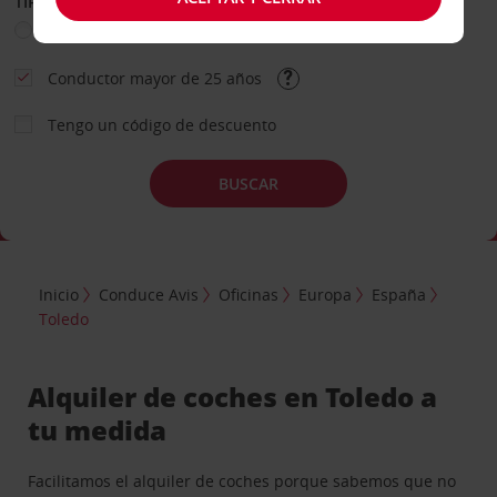
TIPO DE ALQUILER
Ocio
Business
Otros
Conductor mayor de 25 años
Tengo un código de descuento
BUSCAR
Inicio
Conduce Avis
Oficinas
Europa
España
Toledo
Alquiler de coches en Toledo a
tu medida
Facilitamos el alquiler de coches porque sabemos que no