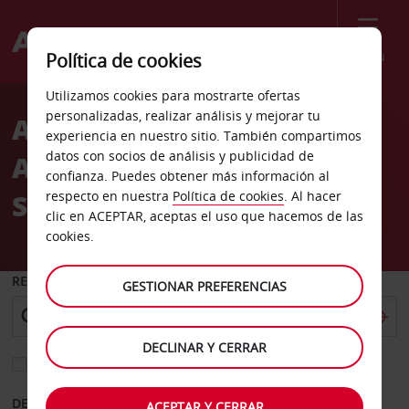
Menú
Política de cookies
Welcome
Utilizamos cookies para mostrarte ofertas
to
personalizadas, realizar análisis y mejorar tu
Alquiler de coches
Avis
experiencia en nuestro sitio. También compartimos
datos con socios de análisis y publicidad de
Aeropuerto de San
confianza. Puedes obtener más información al
Sebastián Hondarribia
respecto en nuestra
Política de cookies
. Al hacer
clic en ACEPTAR, aceptas el uso que hacemos de las
cookies.
RECOGER EN
GESTIONAR PREFERENCIAS
DECLINAR Y CERRAR
Elegir otra oficina de devolución
DESDE
HASTA
ACEPTAR Y CERRAR