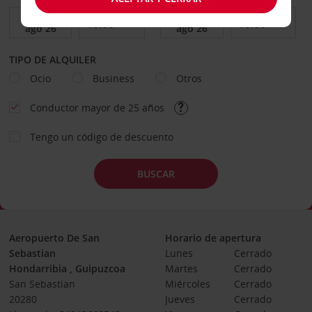
TIPO DE ALQUILER
Ocio
Business
Otros
Conductor mayor de 25 años
Tengo un código de descuento
BUSCAR
Aeropuerto De San
Horario de apertura
Sebastian
Lunes
Cerrado
Hondarribia , Guipuzcoa
Martes
Cerrado
San Sebastian
Miércoles
Cerrado
20280
Jueves
Cerrado