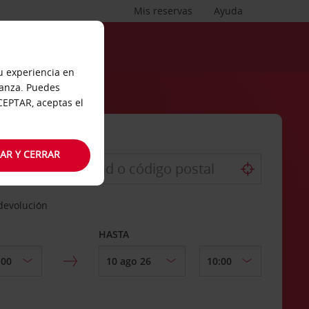
Mis reservas
Ayuda
tu experiencia en
ianza. Puedes
ACEPTAR, aceptas el
AR Y CERRAR
 devolución
HASTA