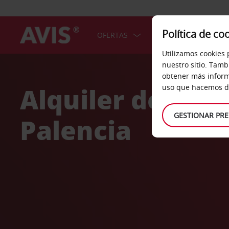
Política de co
OFERTAS
COCHES
SERV
Utilizamos cookies 
Welcome
nuestro sitio. Tamb
to
obtener más inform
Avis
Alquiler de coc
uso que hacemos de
GESTIONAR PRE
Palencia