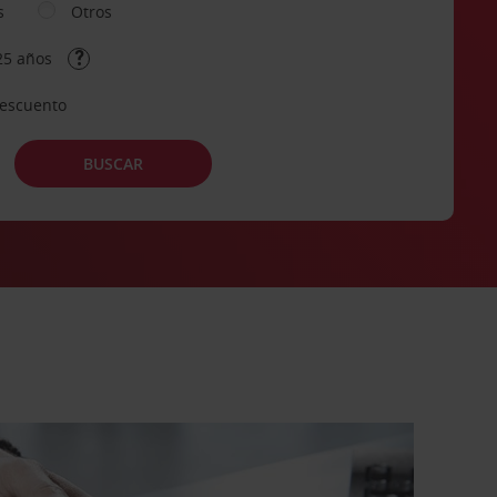
s
Otros
25 años
descuento
BUSCAR