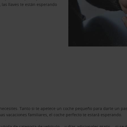
, las llaves te están esperando
necesites. Tanto si te apetece un coche pequeño para darte un pa
s vacaciones familiares, el coche perfecto te estará esperando.
ubida de categoría de vehículo —y días adicionales gratis— si se 