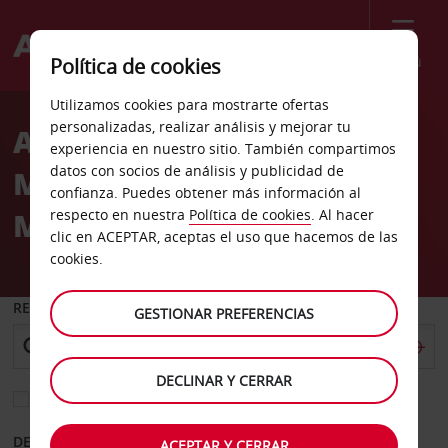
Menú
Política de cookies
Welcome
Utilizamos cookies para mostrarte ofertas
to
personalizadas, realizar análisis y mejorar tu
Alquiler de coches
Avis
experiencia en nuestro sitio. También compartimos
datos con socios de análisis y publicidad de
Manresa C Francesc
confianza. Puedes obtener más información al
Moragues
respecto en nuestra
Política de cookies
. Al hacer
clic en ACEPTAR, aceptas el uso que hacemos de las
cookies.
RECOGER EN
GESTIONAR PREFERENCIAS
DECLINAR Y CERRAR
Elegir otra oficina de devolución
DESDE
HASTA
ACEPTAR Y CERRAR