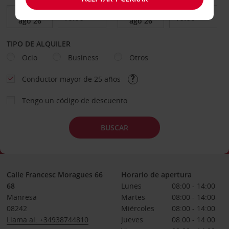
TIPO DE ALQUILER
Ocio
Business
Otros
Conductor mayor de 25 años
Tengo un código de descuento
BUSCAR
Calle Francesc Moragues 66
Horario de apertura
68
Lunes
08:00 - 14:00
Manresa
Martes
08:00 - 14:00
08242
Miércoles
08:00 - 14:00
Llama al: +34938744810
Jueves
08:00 - 14:00