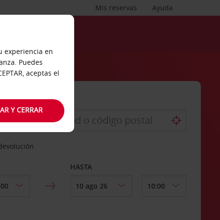
Mis reservas
Ayuda
tu experiencia en
ianza. Puedes
ACEPTAR, aceptas el
AR Y CERRAR
 devolución
HASTA