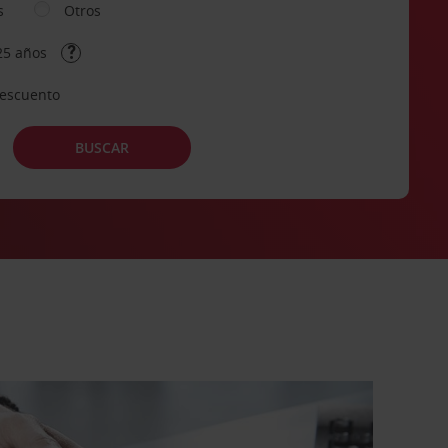
s
Otros
25 años
descuento
BUSCAR