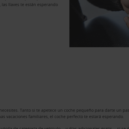
, las llaves te están esperando
necesites. Tanto si te apetece un coche pequeño para darte un pa
s vacaciones familiares, el coche perfecto te estará esperando.
ubida de categoría de vehículo —y días adicionales gratis— si se 