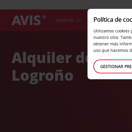
Política de co
OFERTAS
COCHES
SERV
Utilizamos cookies 
Welcome
nuestro sitio. Tamb
to
obtener más inform
Avis
Alquiler de coc
uso que hacemos de
GESTIONAR PRE
Logroño