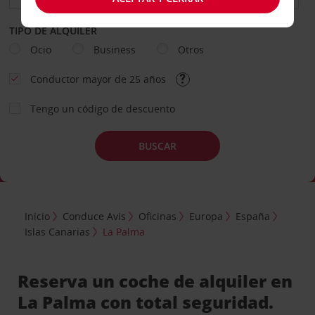
TIPO DE ALQUILER
Ocio
Business
Otros
Conductor mayor de 25 años
Tengo un código de descuento
BUSCAR
Inicio
Conduce Avis
Oficinas
Europa
España
Islas Canarias
La Palma
Reserva un coche de alquiler en
La Palma con total seguridad.