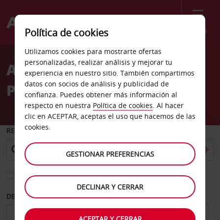
Menú
Política de cookies
Welcome
Utilizamos cookies para mostrarte ofertas
to
personalizadas, realizar análisis y mejorar tu
Alquiler de coches en La
Avis
experiencia en nuestro sitio. También compartimos
datos con socios de análisis y publicidad de
Palma
confianza. Puedes obtener más información al
respecto en nuestra
Política de cookies
. Al hacer
clic en ACEPTAR, aceptas el uso que hacemos de las
cookies.
RECOGER EN
GESTIONAR PREFERENCIAS
Elegir otra oficina de devolución
DECLINAR Y CERRAR
DESDE
HASTA
ACEPTAR Y CERRAR