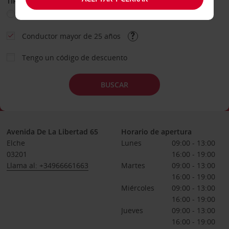
TIPO DE ALQUILER
Ocio
Business
Otros
Conductor mayor de 25 años
Tengo un código de descuento
BUSCAR
Avenida De La Libertad 65
Horario de apertura
Elche
Lunes
09:00 - 13:00
03201
16:00 - 19:00
Llama al: +34966661663
Martes
09:00 - 13:00
16:00 - 19:00
Miércoles
09:00 - 13:00
16:00 - 19:00
Jueves
09:00 - 13:00
16:00 - 19:00