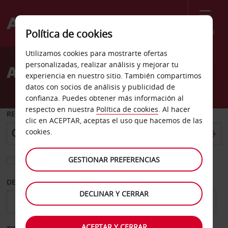
Menú
Política de cookies
Welcome
Utilizamos cookies para mostrarte ofertas
to
personalizadas, realizar análisis y mejorar tu
Alquiler de coches Elche
Avis
experiencia en nuestro sitio. También compartimos
datos con socios de análisis y publicidad de
confianza. Puedes obtener más información al
respecto en nuestra
Política de cookies
. Al hacer
RECOGER EN
clic en ACEPTAR, aceptas el uso que hacemos de las
cookies.
GESTIONAR PREFERENCIAS
Elegir otra oficina de devolución
DESDE
HASTA
DECLINAR Y CERRAR
ACEPTAR Y CERRAR