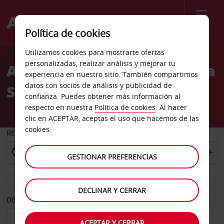
Menú
Política de cookies
Welcome
Utilizamos cookies para mostrarte ofertas
to
personalizadas, realizar análisis y mejorar tu
Alquiler de coches Andorra
Avis
experiencia en nuestro sitio. También compartimos
datos con socios de análisis y publicidad de
Santa Coloma
confianza. Puedes obtener más información al
respecto en nuestra
Política de cookies
. Al hacer
clic en ACEPTAR, aceptas el uso que hacemos de las
cookies.
RECOGER EN
GESTIONAR PREFERENCIAS
Elegir otra oficina de devolución
DECLINAR Y CERRAR
DESDE
HASTA
ACEPTAR Y CERRAR