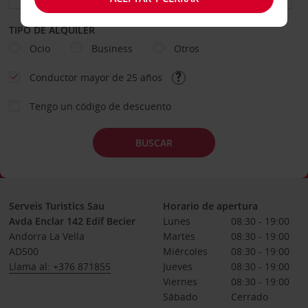
TIPO DE ALQUILER
Ocio
Business
Otros
Conductor mayor de 25 años
Tengo un código de descuento
BUSCAR
Serveis Turistics Sau
Horario de apertura
Avda Enclar 142 Edif Becier
Lunes
08:30 - 19:00
Andorra La Vella
Martes
08:30 - 19:00
AD500
Miércoles
08:30 - 19:00
Llama al: +376 871855
Jueves
08:30 - 19:00
Viernes
08:30 - 19:00
Sábado
Cerrado