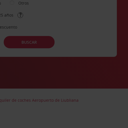
s
Otros
25 años
descuento
BUSCAR
quiler de coches Aeropuerto de Liubliana