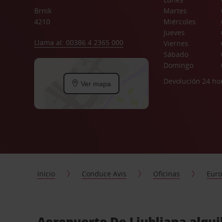
Brnik
Martes
4210
Miércoles
Jueves
Llama al: 00386 4 2365 000
Viernes
Sábado
Domingo
Devolución 24 ho
Ver mapa
Inicio
Conduce Avis
Oficinas
Eur
Aeropuerto De Liubliana alqui