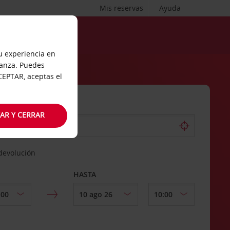
Mis reservas
Ayuda
tu experiencia en
ianza. Puedes
ACEPTAR, aceptas el
AR Y CERRAR
 devolución
HASTA