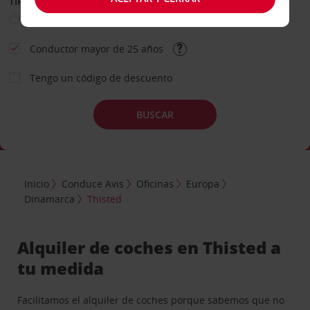
TIPO DE ALQUILER
Ocio
Business
Otros
Conductor mayor de 25 años
Tengo un código de descuento
BUSCAR
Inicio
Conduce Avis
Oficinas
Europa
Dinamarca
Thisted
Alquiler de coches en Thisted a
tu medida
Facilitamos el alquiler de coches porque sabemos que no