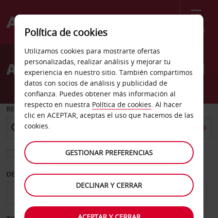
Menú
Política de cookies
Welcome
Utilizamos cookies para mostrarte ofertas
to
personalizadas, realizar análisis y mejorar tu
Alquiler de coches Thisted
Avis
experiencia en nuestro sitio. También compartimos
datos con socios de análisis y publicidad de
confianza. Puedes obtener más información al
respecto en nuestra
Política de cookies
. Al hacer
RECOGER EN
clic en ACEPTAR, aceptas el uso que hacemos de las
cookies.
GESTIONAR PREFERENCIAS
Elegir otra oficina de devolución
DESDE
HASTA
DECLINAR Y CERRAR
ACEPTAR Y CERRAR