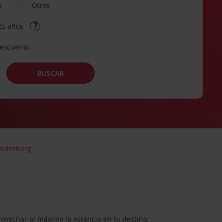
s
Otros
25 años
descuento
BUSCAR
onderborg
rovechar al máximo la estancia en tu destino.