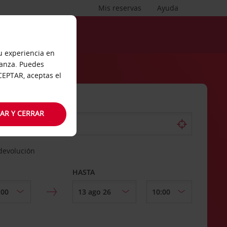
Mis reservas
Ayuda
tu experiencia en
ianza. Puedes
ACEPTAR, aceptas el
AR Y CERRAR
 devolución
HASTA