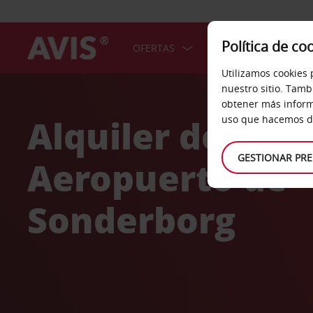
Política de co
OFERTAS
COCHES
SERV
Utilizamos cookies 
Welcome
nuestro sitio. Tamb
to
obtener más inform
Avis
Alquiler de coc
uso que hacemos de
GESTIONAR PRE
Aeropuerto de
Sonderborg