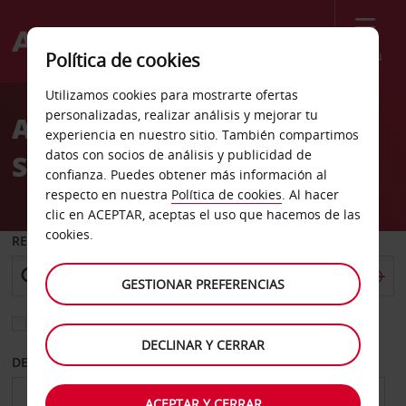
Menú
Política de cookies
Welcome
Utilizamos cookies para mostrarte ofertas
to
personalizadas, realizar análisis y mejorar tu
Alquiler de coches
Avis
experiencia en nuestro sitio. También compartimos
datos con socios de análisis y publicidad de
Salzburgo
confianza. Puedes obtener más información al
respecto en nuestra
Política de cookies
. Al hacer
clic en ACEPTAR, aceptas el uso que hacemos de las
cookies.
RECOGER EN
GESTIONAR PREFERENCIAS
Elegir otra oficina de devolución
DECLINAR Y CERRAR
DESDE
HASTA
ACEPTAR Y CERRAR