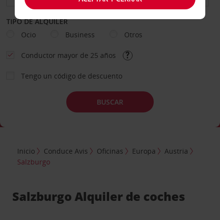
TIPO DE ALQUILER
Ocio
Business
Otros
Conductor mayor de 25 años
Tengo un código de descuento
BUSCAR
Inicio
Conduce Avis
Oficinas
Europa
Austria
Salzburgo
Salzburgo Alquiler de coches