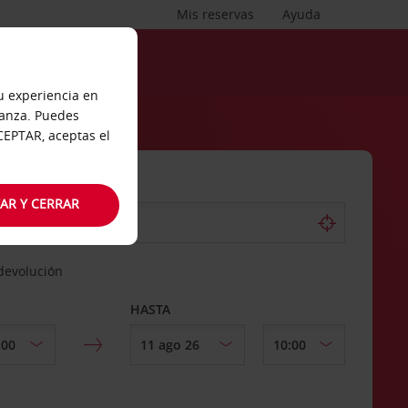
Mis reservas
Ayuda
tu experiencia en
ianza. Puedes
ACEPTAR, aceptas el
AR Y CERRAR
 devolución
HASTA