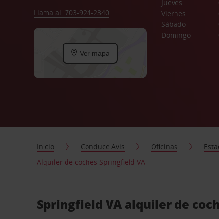
Jueves
Llama al: 703-924-2340
Viernes
Sábado
Domingo
Ver mapa
Inicio
Conduce Avis
Oficinas
Esta
Alquiler de coches Springfield VA
Springfield VA alquiler de coc