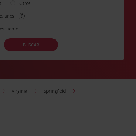
s
Otros
25 años
descuento
BUSCAR
Virginia
Springfield