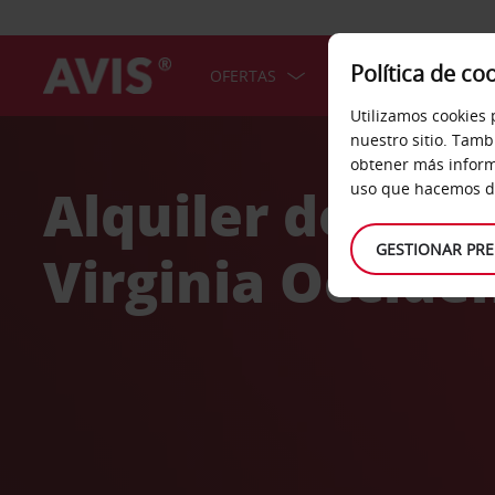
Política de co
OFERTAS
COCHES
SERV
Utilizamos cookies 
Welcome
nuestro sitio. Tamb
to
obtener más inform
Avis
Alquiler de coc
uso que hacemos de
GESTIONAR PRE
Virginia Occide