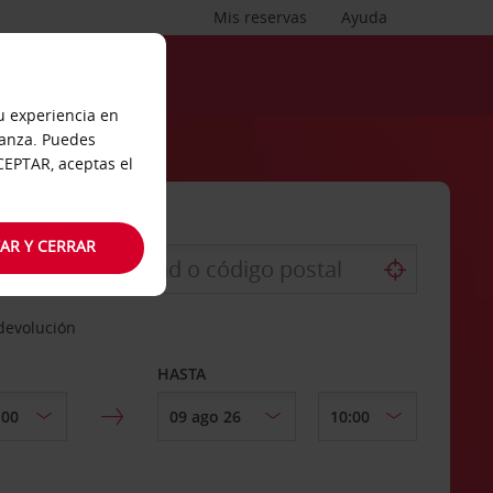
Mis reservas
Ayuda
tu experiencia en
ianza. Puedes
ACEPTAR, aceptas el
AR Y CERRAR
 devolución
HASTA