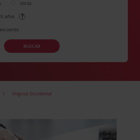
s
Otros
25 años
descuento
BUSCAR
Virginia Occidental