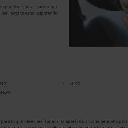
no puedes esperar para sentir
, las llaves te están esperando
port
Cerdo
ntown
 para lo que necesites. Tanto si te apetece un coche pequeño para
 para unas vacaciones familiares, el coche perfecto te estará esp