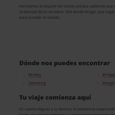
Facilitamos el alquiler de coches porque sabemos que 
la libertad de la carretera. Allá donde tengas que viajar
para acceder al mundo.
Dónde nos puedes encontrar
Beckley
Bridge
Lewisburg
Morga
Tu viaje comienza aquí
En cuanto llegues a tu destino, te estaremos esperando
hacer un viaje de negocios o un espacioso monovolumen