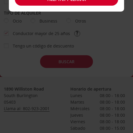
TIPO DE ALQUILER
Ocio
Business
Otros
Conductor mayor de 25 años
Tengo un código de descuento
BUSCAR
1890 Williston Road
Horario de apertura
South Burlington
Lunes
08:00 - 18:00
05403
Martes
08:00 - 18:00
Llama al: 802-923-2001
Miércoles
08:00 - 18:00
Jueves
08:00 - 18:00
Viernes
08:00 - 18:00
Sábado
08:00 - 15:00