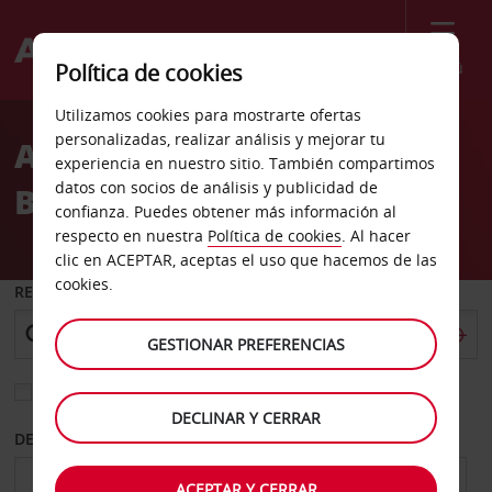
Menú
Política de cookies
Welcome
Utilizamos cookies para mostrarte ofertas
to
personalizadas, realizar análisis y mejorar tu
Alquiler de coches South
Avis
experiencia en nuestro sitio. También compartimos
datos con socios de análisis y publicidad de
Burlington
confianza. Puedes obtener más información al
respecto en nuestra
Política de cookies
. Al hacer
clic en ACEPTAR, aceptas el uso que hacemos de las
cookies.
RECOGER EN
GESTIONAR PREFERENCIAS
Elegir otra oficina de devolución
DECLINAR Y CERRAR
DESDE
HASTA
ACEPTAR Y CERRAR