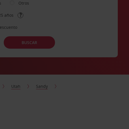
s
Otros
25 años
descuento
BUSCAR
Utah
Sandy