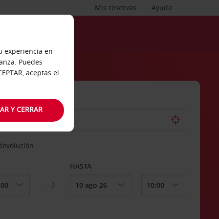
Mis reservas
Ayuda
tu experiencia en
ianza. Puedes
ACEPTAR, aceptas el
AR Y CERRAR
 devolución
HASTA