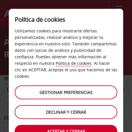
Menú
Política de cookies
Welcome
Utilizamos cookies para mostrarte ofertas
to
personalizadas, realizar análisis y mejorar tu
Alquiler de coches Round
Avis
experiencia en nuestro sitio. También compartimos
datos con socios de análisis y publicidad de
Rock
confianza. Puedes obtener más información al
respecto en nuestra
Política de cookies
. Al hacer
clic en ACEPTAR, aceptas el uso que hacemos de las
cookies.
RECOGER EN
GESTIONAR PREFERENCIAS
Elegir otra oficina de devolución
DECLINAR Y CERRAR
DESDE
HASTA
ACEPTAR Y CERRAR