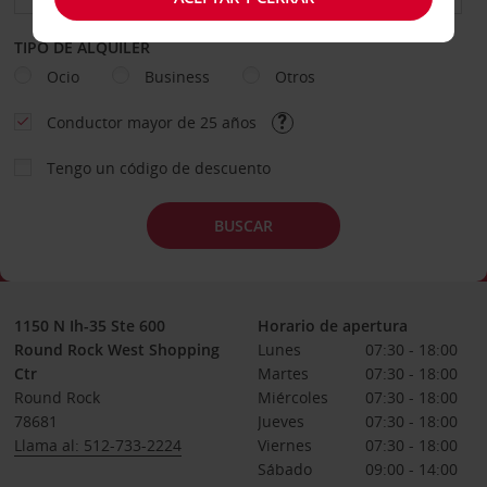
TIPO DE ALQUILER
Ocio
Business
Otros
Conductor mayor de 25 años
Tengo un código de descuento
BUSCAR
1150 N Ih-35 Ste 600
Horario de apertura
Round Rock West Shopping
Lunes
07:30 - 18:00
Ctr
Martes
07:30 - 18:00
Round Rock
Miércoles
07:30 - 18:00
78681
Jueves
07:30 - 18:00
Llama al: 512-733-2224
Viernes
07:30 - 18:00
Sábado
09:00 - 14:00