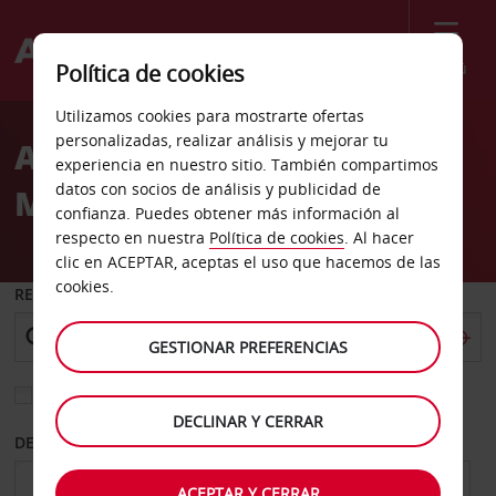
Menú
Política de cookies
Welcome
Utilizamos cookies para mostrarte ofertas
to
personalizadas, realizar análisis y mejorar tu
Alquiler de coches
Avis
experiencia en nuestro sitio. También compartimos
datos con socios de análisis y publicidad de
Missouri City
confianza. Puedes obtener más información al
respecto en nuestra
Política de cookies
. Al hacer
clic en ACEPTAR, aceptas el uso que hacemos de las
cookies.
RECOGER EN
GESTIONAR PREFERENCIAS
Elegir otra oficina de devolución
DECLINAR Y CERRAR
DESDE
HASTA
ACEPTAR Y CERRAR