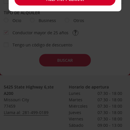
TIPO DE ALQUILER
Ocio
Business
Otros
Conductor mayor de 25 años
Tengo un código de descuento
BUSCAR
5425 State Highway 6,ste
Horario de apertura
A200
Lunes
07:30 - 18:00
Missouri City
Martes
07:30 - 18:00
77459
Miércoles
07:30 - 18:00
Llama al: 281-499-0189
Jueves
07:30 - 18:00
Viernes
07:30 - 18:00
Sábado
09:00 - 13:00