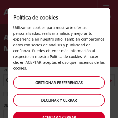
Menú
Política de cookies
Welcome
Utilizamos cookies para mostrarte ofertas
to
personalizadas, realizar análisis y mejorar tu
Alquiler de coches
Avis
experiencia en nuestro sitio. También compartimos
datos con socios de análisis y publicidad de
Mesquite
confianza. Puedes obtener más información al
respecto en nuestra
Política de cookies
. Al hacer
clic en ACEPTAR, aceptas el uso que hacemos de las
cookies.
RECOGER EN
GESTIONAR PREFERENCIAS
Elegir otra oficina de devolución
DECLINAR Y CERRAR
DESDE
HASTA
ACEPTAR Y CERRAR