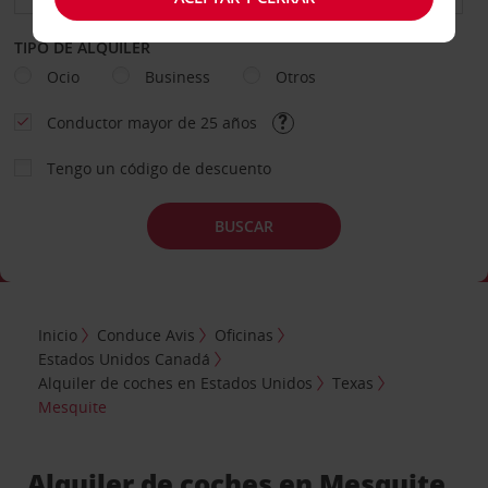
TIPO DE ALQUILER
Ocio
Business
Otros
Conductor mayor de 25 años
Tengo un código de descuento
BUSCAR
Inicio
Conduce Avis
Oficinas
Estados Unidos Canadá
Alquiler de coches en Estados Unidos
Texas
Mesquite
Alquiler de coches en Mesquite