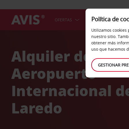
Política de co
OFERTAS
COCHES
SERV
Utilizamos cookies 
Welcome
nuestro sitio. Tamb
to
obtener más inform
Avis
Alquiler de coc
uso que hacemos de
GESTIONAR PRE
Aeropuerto
Internacional d
Laredo