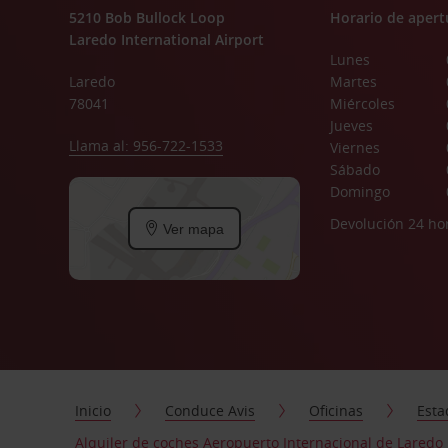
5210 Bob Bullock Loop
Horario de apert
Laredo International Airport
Lunes
Laredo
Martes
78041
Miércoles
Jueves
Llama al: 956-722-1533
Viernes
Sábado
Domingo
Devolución 24 ho
Ver mapa
Inicio
Conduce Avis
Oficinas
Esta
Alquiler de coches Aeropuerto Internacional de Laredo