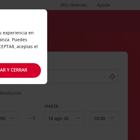
Mis reservas
Ayuda
tu experiencia en
ianza. Puedes
ACEPTAR, aceptas el
AR Y CERRAR
 devolución
HASTA