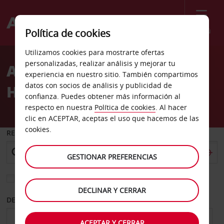
Menú
Política de cookies
Welcome
Utilizamos cookies para mostrarte ofertas
to
personalizadas, realizar análisis y mejorar tu
Alquiler de coches
Avis
experiencia en nuestro sitio. También compartimos
datos con socios de análisis y publicidad de
Houston
confianza. Puedes obtener más información al
respecto en nuestra
Política de cookies
. Al hacer
clic en ACEPTAR, aceptas el uso que hacemos de las
cookies.
RECOGER EN
GESTIONAR PREFERENCIAS
Elegir otra oficina de devolución
DECLINAR Y CERRAR
DESDE
HASTA
ACEPTAR Y CERRAR