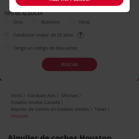
TIPO DE ALQUILER
Ocio
Business
Otros
Conductor mayor de 25 años
Tengo un código de descuento
BUSCAR
Inicio
Conduce Avis
Oficinas
Estados Unidos Canadá
Alquiler de coches en Estados Unidos
Texas
Houston
Alquiler de coches Houston