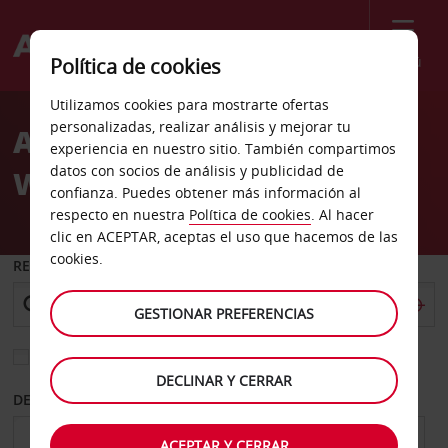
Menú
Política de cookies
Welcome
Utilizamos cookies para mostrarte ofertas
to
personalizadas, realizar análisis y mejorar tu
Alquiler de coches Ft
Avis
experiencia en nuestro sitio. También compartimos
datos con socios de análisis y publicidad de
Worth Sears Hulen Mall
confianza. Puedes obtener más información al
respecto en nuestra
Política de cookies
. Al hacer
clic en ACEPTAR, aceptas el uso que hacemos de las
cookies.
RECOGER EN
GESTIONAR PREFERENCIAS
Elegir otra oficina de devolución
DECLINAR Y CERRAR
DESDE
HASTA
ACEPTAR Y CERRAR