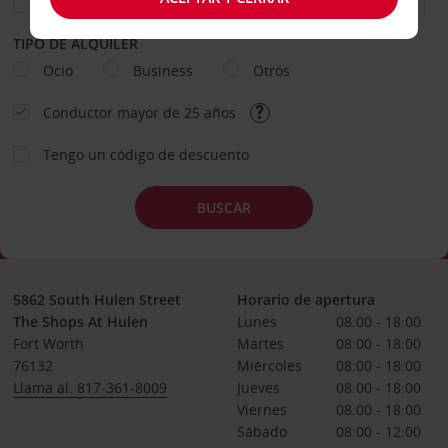
TIPO DE ALQUILER
Ocio
Business
Otros
Conductor mayor de 25 años
Tengo un código de descuento
BUSCAR
5862 South Hulen Street
Horario de apertura
The Shops At Hulen
Lunes
08:00 - 18:00
Fort Worth
Martes
08:00 - 18:00
76132
Miércoles
08:00 - 18:00
Llama al: 817-361-8009
Jueves
08:00 - 18:00
Viernes
08:00 - 18:00
Sábado
08:00 - 12:00