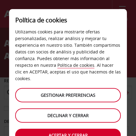
Menú
Política de cookies
Welcome
Utilizamos cookies para mostrarte ofertas
to
personalizadas, realizar análisis y mejorar tu
Alquiler de coches Oakhill
Avis
experiencia en nuestro sitio. También compartimos
datos con socios de análisis y publicidad de
Austin TX Avis
confianza. Puedes obtener más información al
respecto en nuestra
Política de cookies
. Al hacer
clic en ACEPTAR, aceptas el uso que hacemos de las
cookies.
RECOGER EN
GESTIONAR PREFERENCIAS
Elegir otra oficina de devolución
DECLINAR Y CERRAR
DESDE
HASTA
ACEPTAR Y CERRAR