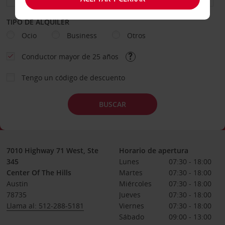
TIPO DE ALQUILER
Ocio
Business
Otros
Conductor mayor de 25 años
Tengo un código de descuento
BUSCAR
7010 Highway 71 West, Ste
Horario de apertura
345
Lunes
07:30 - 18:00
Center Of The Hills
Martes
07:30 - 18:00
Austin
Miércoles
07:30 - 18:00
78735
Jueves
07:30 - 18:00
Llama al: 512-288-5181
Viernes
07:30 - 18:00
Sábado
09:00 - 13:00