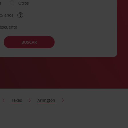
s
Otros
25 años
descuento
BUSCAR
Texas
Arlington