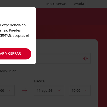
Mis reservas
Ayuda
tu experiencia en
ianza. Puedes
ACEPTAR, aceptas el
AR Y CERRAR
 devolución
HASTA