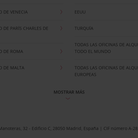
 DE VENECIA
EEUU
 DE PARÍS CHARLES DE
TURQUÍA
TODAS LAS OFICINAS DE ALQU
O DE ROMA
TODO EL MUNDO
O DE MALTA
TODAS LAS OFICINAS DE ALQU
EUROPEAS
MOSTRAR MÁS
Manoteras, 32 - Edificio C, 28050 Madrid, España | CIF número A-2