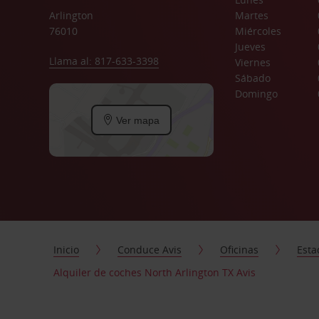
Arlington
Martes
76010
Miércoles
Jueves
Llama al: 817-633-3398
Viernes
Sábado
Domingo
Ver mapa
Inicio
Conduce Avis
Oficinas
Esta
Alquiler de coches North Arlington TX Avis