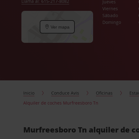
Llama al: 615-217-8082
Jueves
Viernes
Sábado
Domingo
Ver mapa
Inicio
Conduce Avis
Oficinas
Esta
Alquiler de coches Murfreesboro Tn
Murfreesboro Tn alquiler de c