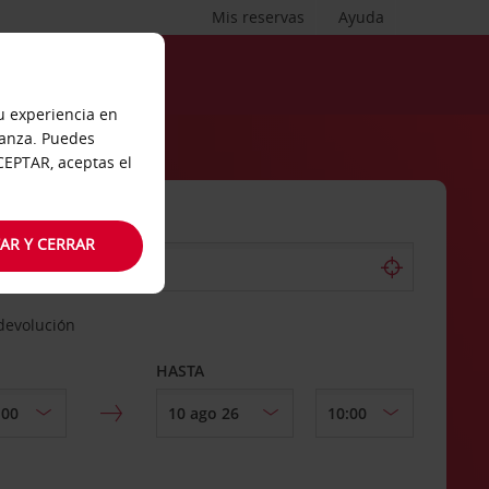
Mis reservas
Ayuda
tu experiencia en
ianza. Puedes
ACEPTAR, aceptas el
AR Y CERRAR
 devolución
HASTA