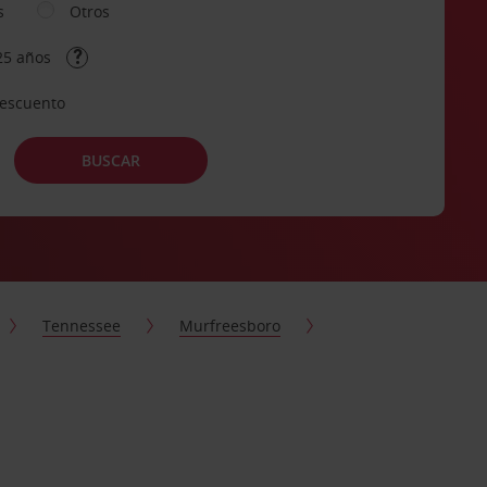
s
Otros
25 años
descuento
BUSCAR
Tennessee
Murfreesboro