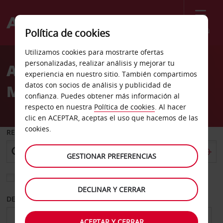
Menú
Política de cookies
Welcome
Utilizamos cookies para mostrarte ofertas
to
personalizadas, realizar análisis y mejorar tu
Alquiler de coches
Avis
experiencia en nuestro sitio. También compartimos
datos con socios de análisis y publicidad de
Millington TN
confianza. Puedes obtener más información al
respecto en nuestra
Política de cookies
. Al hacer
clic en ACEPTAR, aceptas el uso que hacemos de las
cookies.
RECOGER EN
GESTIONAR PREFERENCIAS
Elegir otra oficina de devolución
DECLINAR Y CERRAR
DESDE
HASTA
ACEPTAR Y CERRAR