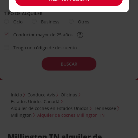
TIPO DE ALQUILER
Ocio
Business
Otros
Conductor mayor de 25 años
Tengo un código de descuento
BUSCAR
Inicio
Conduce Avis
Oficinas
Estados Unidos Canadá
Alquiler de coches en Estados Unidos
Tennessee
Millington
Alquiler de coches Millington TN
Millington TN alquiler de