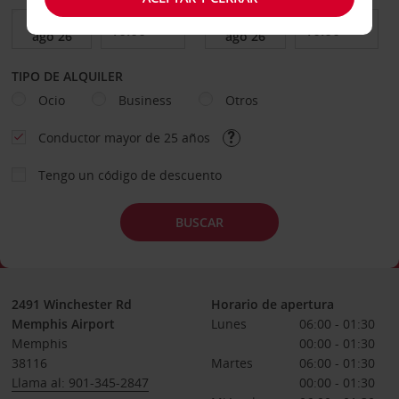
TIPO DE ALQUILER
Ocio
Business
Otros
Conductor mayor de 25 años
Tengo un código de descuento
BUSCAR
2491 Winchester Rd
Horario de apertura
Memphis Airport
Lunes
06:00 - 01:30
Memphis
00:00 - 01:30
38116
Martes
06:00 - 01:30
Llama al: 901-345-2847
00:00 - 01:30