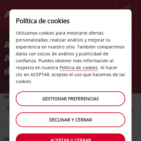
Menú
Política de cookies
Welcome
Utilizamos cookies para mostrarte ofertas
to
personalizadas, realizar análisis y mejorar tu
Alquiler de coches
Avis
experiencia en nuestro sitio. También compartimos
datos con socios de análisis y publicidad de
Aeropuerto Internacional
confianza. Puedes obtener más información al
de Memphis
respecto en nuestra
Política de cookies
. Al hacer
clic en ACEPTAR, aceptas el uso que hacemos de las
cookies.
RECOGER EN
GESTIONAR PREFERENCIAS
DECLINAR Y CERRAR
Elegir otra oficina de devolución
DESDE
HASTA
ACEPTAR Y CERRAR