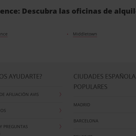
ence: Descubra las oficinas de alqui
ence
Middletown
OS AYUDARTE?
CIUDADES ESPAÑOLA
POPULARES
E AFILIACIÓN AVIS
MADRID
NOS
BARCELONA
 Y PREGUNTAS
S