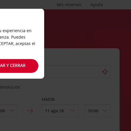
Mis reservas
Ayuda
tu experiencia en
ianza. Puedes
ACEPTAR, aceptas el
AR Y CERRAR
 devolución
HASTA