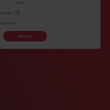
s
Otros
25 años
descuento
BUSCAR