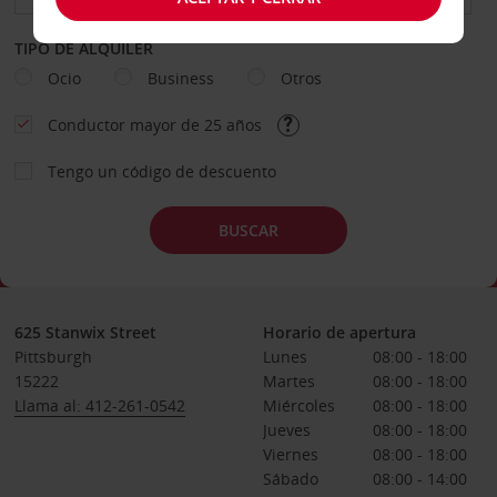
TIPO DE ALQUILER
Ocio
Business
Otros
Conductor mayor de 25 años
Tengo un código de descuento
BUSCAR
625 Stanwix Street
Horario de apertura
Pittsburgh
Lunes
08:00 - 18:00
15222
Martes
08:00 - 18:00
Llama al: 412-261-0542
Miércoles
08:00 - 18:00
Jueves
08:00 - 18:00
Viernes
08:00 - 18:00
Sábado
08:00 - 14:00