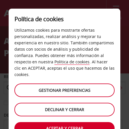
Menú
Política de cookies
Welcome
Utilizamos cookies para mostrarte ofertas
to
personalizadas, realizar análisis y mejorar tu
Alquiler de coches
Avis
experiencia en nuestro sitio. También compartimos
datos con socios de análisis y publicidad de
Pittsburgh Stanwix Str
confianza. Puedes obtener más información al
respecto en nuestra
Política de cookies
. Al hacer
clic en ACEPTAR, aceptas el uso que hacemos de las
cookies.
RECOGER EN
GESTIONAR PREFERENCIAS
Elegir otra oficina de devolución
DECLINAR Y CERRAR
DESDE
HASTA
ACEPTAR Y CERRAR