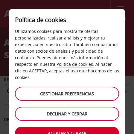
Menú
Política de cookies
Welcome
Utilizamos cookies para mostrarte ofertas
to
personalizadas, realizar análisis y mejorar tu
Alquiler de coches Castle
Avis
experiencia en nuestro sitio. También compartimos
datos con socios de análisis y publicidad de
Shannon
confianza. Puedes obtener más información al
respecto en nuestra
Política de cookies
. Al hacer
clic en ACEPTAR, aceptas el uso que hacemos de las
cookies.
RECOGER EN
GESTIONAR PREFERENCIAS
Elegir otra oficina de devolución
DECLINAR Y CERRAR
DESDE
HASTA
ACEPTAR Y CERRAR