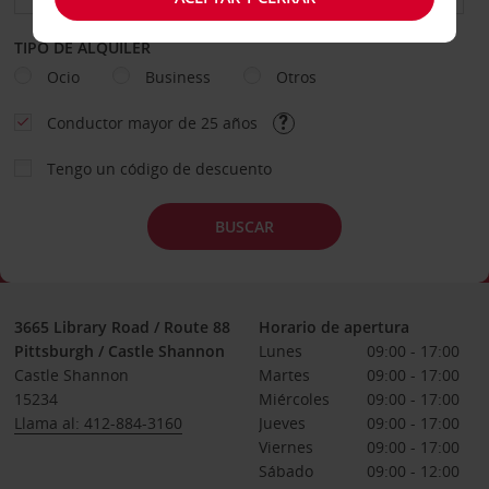
TIPO DE ALQUILER
Ocio
Business
Otros
Conductor mayor de 25 años
Tengo un código de descuento
BUSCAR
3665 Library Road / Route 88
Horario de apertura
Pittsburgh / Castle Shannon
Lunes
09:00 - 17:00
Castle Shannon
Martes
09:00 - 17:00
15234
Miércoles
09:00 - 17:00
Llama al: 412-884-3160
Jueves
09:00 - 17:00
Viernes
09:00 - 17:00
Sábado
09:00 - 12:00